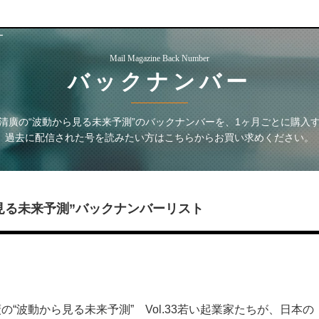
ー
Mail Magazine Back Number
バックナンバー
清廣の“波動から見る未来予測”
のバックナンバーを、1ヶ月ごとに購入
過去に配信された号を読みたい方はこちらからお買い求めください。
見る未来予測”
バックナンバーリスト
“波動から見る未来予測” Vol.33若い起業家たちが、日本の