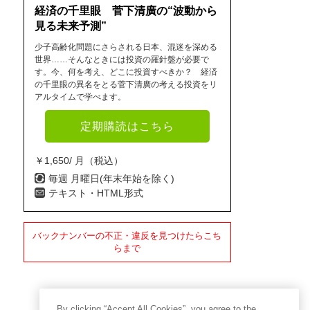
経済の千里眼 菅下清廣の“波動から
見る未来予測”
少子高齢化問題にさらされる日本、混迷を深める
世界……そんなときには投資の羅針盤が必要で
す。今、何を考え、どこに投資すべきか？ 経済
の千里眼の異名をとる菅下清廣の考える投資をリ
アルタイムで学べます。
定期購読はこちら
￥1,650/ 月（税込）
毎週 月曜日(年末年始を除く)
テキスト・HTML形式
バックナンバーの不正・違反を見つけたらこち
らまで
By clicking “Accept All Cookies”, you agree to the