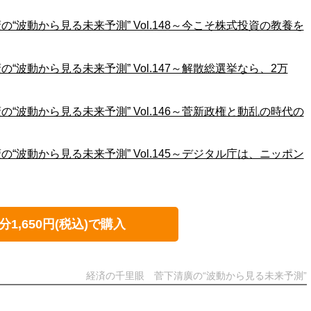
“波動から見る未来予測” Vol.148～今こそ株式投資の教養を
“波動から見る未来予測” Vol.147～解散総選挙なら、2万
“波動から見る未来予測” Vol.146～菅新政権と動乱の時代の
“波動から見る未来予測” Vol.145～デジタル庁は、ニッポン
分1,650円(税込)で購入
経済の千里眼 菅下清廣の“波動から見る未来予測”