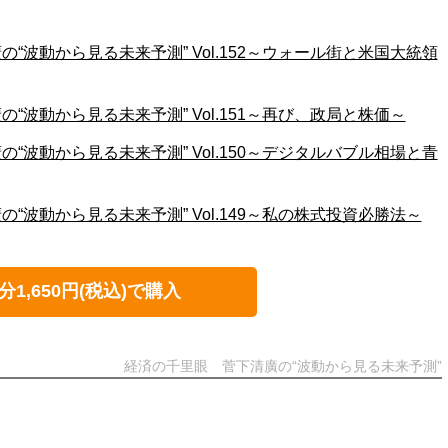
“波動から見る未来予測” Vol.152～ウォール街と米国大統領
“波動から見る未来予測” Vol.151～再び、政局と株価～
“波動から見る未来予測” Vol.150～デジタルバブル相場と青
“波動から見る未来予測” Vol.149～私の株式投資必勝法～
分1,650円(税込)で購入
経済の千里眼 菅下清廣の“波動から見る未来予測”