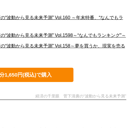
“波動から見る未来予測” Vol.160 ～年末特番、“なんでもラ
波動から見る未来予測” Vol.1598～“なんでもランキング”～
“波動から見る未来予測” Vol.158～夢を買うか、現実を売る
分1,650円(税込)で購入
経済の千里眼 菅下清廣の“波動から見る未来予測”