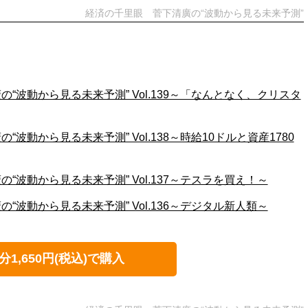
経済の千里眼 菅下清廣の“波動から見る未来予測”
“波動から見る未来予測” Vol.139～「なんとなく、クリスタ
波動から見る未来予測” Vol.138～時給10ドルと資産1780
“波動から見る未来予測” Vol.137～テスラを買え！～
“波動から見る未来予測” Vol.136～デジタル新人類～
分1,650円(税込)で購入