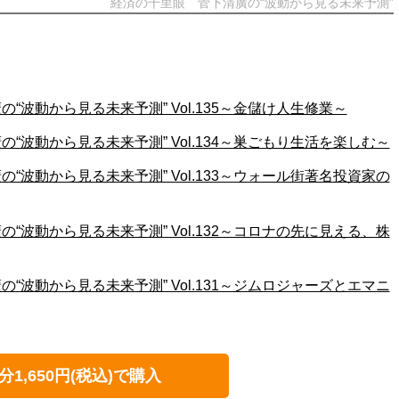
経済の千里眼 菅下清廣の“波動から見る未来予測”
“波動から見る未来予測” Vol.135～金儲け人生修業～
“波動から見る未来予測” Vol.134～巣ごもり生活を楽しむ～
“波動から見る未来予測” Vol.133～ウォール街著名投資家の
“波動から見る未来予測” Vol.132～コロナの先に見える、株
“波動から見る未来予測” Vol.131～ジムロジャーズとエマニ
分1,650円(税込)で購入