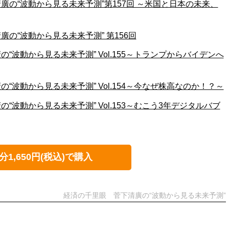
廣の“波動から見る未来予測”第157回 ～米国と日本の未来、
の“波動から見る未来予測” 第156回
“波動から見る未来予測” Vol.155～トランプからバイデンへ
“波動から見る未来予測” Vol.154～今なぜ株高なのか！？～
“波動から見る未来予測” Vol.153～むこう3年デジタルバブ
分1,650円(税込)で購入
経済の千里眼 菅下清廣の“波動から見る未来予測”