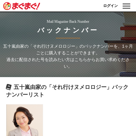
ログイン
Mail Magazine Back Number
バックナンバー
五十嵐由家の「それ行けヌメロロジー」
のバックナンバーを、1ヶ月
ごとに購入することができます。
過去に配信された号を読みたい方はこちらからお買い求めくださ
い。
五十嵐由家の「それ行けヌメロロジー」
バック
ナンバーリスト