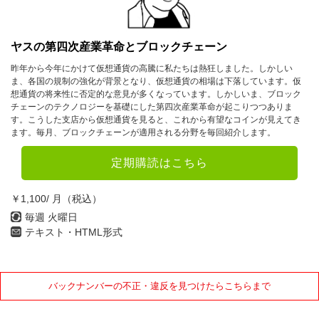
2023年
1月
2月
3月
ヤスの第四次産業革命とブロックチェーン
4月
5月
6月
昨年から今年にかけて仮想通貨の高騰に私たちは熱狂しました。しかしい
ま、各国の規制の強化が背景となり、仮想通貨の相場は下落しています。仮
7月
8月
9月
想通貨の将来性に否定的な意見が多くなっています。しかしいま、ブロック
チェーンのテクノロジーを基礎にした第四次産業革命が起こりつつありま
10月
11月
12月
す。こうした支店から仮想通貨を見ると、これから有望なコインが見えてき
ます。毎月、ブロックチェーンが適用される分野を毎回紹介します。
2022年
定期購読はこちら
1月
2月
3月
￥1,100/ 月（税込）
4月
5月
6月
毎週 火曜日
7月
8月
9月
テキスト・HTML形式
10月
11月
12月
バックナンバーの不正・違反を見つけたらこちらまで
2021年
1月
2月
3月