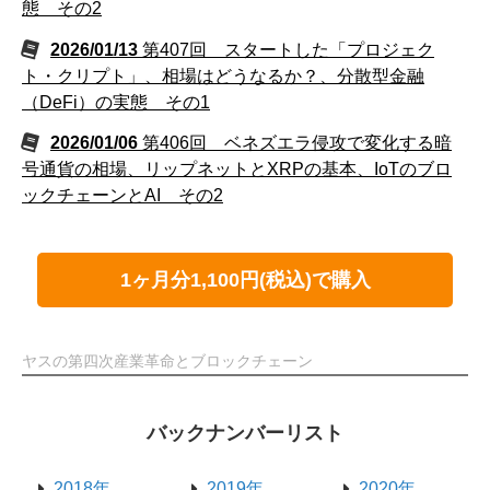
態 その2
2026/01/13
第407回 スタートした「プロジェク
ト・クリプト」、相場はどうなるか？、分散型金融
（DeFi）の実態 その1
2026/01/06
第406回 ベネズエラ侵攻で変化する暗
号通貨の相場、リップネットとXRPの基本、IoTのブロ
ックチェーンとAI その2
1ヶ月分1,100円(税込)で購入
ヤスの第四次産業革命とブロックチェーン
バックナンバーリスト
2018年
2019年
2020年