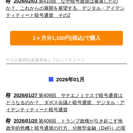
2026/02/03
第410回 なぜ暗号通貨は暴落したの
か？、これからの展開を展望する、デジタル・アイデン
ティティーと暗号通貨 その2
1ヶ月分1,100円(税込)で購入
ヤスの第四次産業革命とブロックチェーン
2026年01月
2026/01/27
第409回 サナエノミクスで暗号通貨は
どうなるのか？、ダボス会議と暗号通貨、デジタル・ア
イデンティティーと暗号通貨
2026/01/20
第408回 トランプ政権が引き起こす地
政学的危機と暗号通貨の行方、分散型金融（DeFi）の実