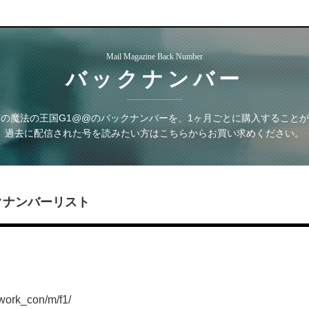
Mail Magazine Back Number
バックナンバー
の魔法の王国G1@@
のバックナンバーを、1ヶ月ごとに購入すること
過去に配信された号を読みたい方はこちらからお買い求めください。
クナンバーリスト
work_con/m/f1/