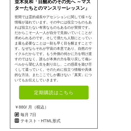
並木良和「目醒めのその先へ ～マス
ターたちとのマンスリーレッスン」
世間では霊的成長やアセンションに関して様々な
情報が溢れています。その中には役立つものもあ
れば役立たない有害なものもあるのが実情です。
だからこそ一人一人が自分で見抜いていくことが
求められるのです。そして僕たち人類にとってい
ま最も必要なことは一刻も早く目を醒ますことで
す。なぜならそれが宇宙の本意であり、自然のサ
イクルだからです。もう外側の何かに力を明け渡
すのではなく、誰もが本来の力を取り戻して魂レ
ベルから望む人生を創り出し、この惑星を遊び尽
くして還っていく。そのために役立つ情報や具体
的な方法、またここでしか書けない「真実」につ
いてもお伝えしていきます。
定期購読はこちら
￥880/ 月（税込）
毎月 7日
テキスト・HTML形式