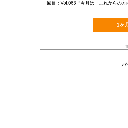
回目：Vol.063『今月は「これからの方
1ヶ
バ