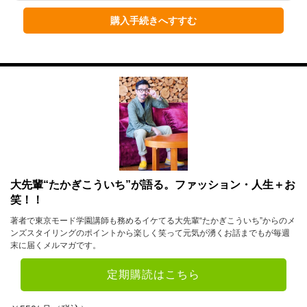
1月
2月
3月
購入手続きへすすむ
4月
5月
6月
7月
8月
9月
10月
11月
12月
2023年
1月
2月
3月
4月
5月
6月
大先輩“たかぎこういち”が語る。ファッション・人生＋お
笑！！
7月
8月
9月
著者で東京モード学園講師も務めるイケてる大先輩“たかぎこういち”からのメ
10月
11月
12月
ンズスタイリングのポイントから楽しく笑って元気が湧くお話までもが毎週
末に届くメルマガです。
2022年
定期購読はこちら
1月
2月
3月