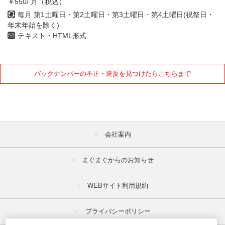
￥550/ 月（税込）
4月
5月
6月
毎月 第1土曜日・第2土曜日・第3土曜日・第4土曜日(祝祭日・
年末年始を除く)
7月
8月
9月
テキスト・HTML形式
10月
11月
12月
2021年
バックナンバーの不正・違反を見つけたらこちらまで
1月
2月
3月
4月
5月
6月
7月
8月
9月
会社案内
10月
11月
12月
まぐまぐからのお知らせ
2020年
WEBサイト利用規約
1月
2月
3月
4月
5月
6月
プライバシーポリシー