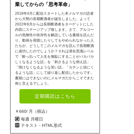
業してからの「思考革命」
2018年4月に配信スタートした本メルマガの読者
から大勢の長期断酒者が誕生しました。よって
2022年8月からは長期断酒者をターゲットにした
内容にステージアップ致します。さて、アルコー
ルの危険性や依存性を解説している書籍を読んだ
り、動画を視聴したりしてもやめられなかった人
たちが、どうしてこのメルマガを読んで長期断酒
に成功したのでしょうか？それは潜在意識レベル
で「酔っ払って人生を無駄にすることがバカバカ
しくなるような話」を「刺さるような例え話」
「情けなくなるような笑い話」「カチンと頭にく
るような話」にして繰り返し配信したからです。
書籍にはできないのにメルマガだからこそできた
例と言えるでしょう。
定期購読はこちら
￥660/ 月（税込）
毎週 月曜日
テキスト・HTML形式