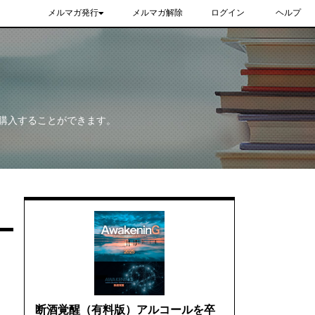
メルマガ発行
メルマガ解除
ログイン
ヘルプ
購入することができます。
断酒覚醒（有料版）アルコールを卒