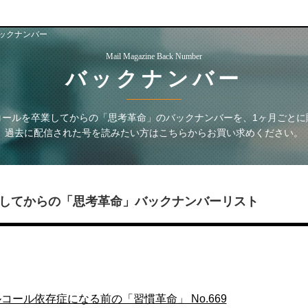
ックナンバー
Mail Magazine Back Number
バックナンバー
コールを卒業してからの「思考革命」
のバックナンバーを、1ヶ月ごとに
過去に配信された号を読みたい方はこちらからお買い求めください。
してからの「思考革命」
バックナンバーリスト
ール依存症になる前の「習慣革命」 No.669