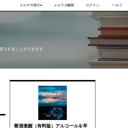
メルマガ発行
メルマガ解除
ログイン
ヘルプ
購入することができます。
断酒覚醒（有料版）アルコールを卒