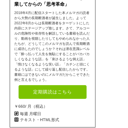
業してからの「思考革命」
2018年4月に配信スタートした本メルマガの読者
から大勢の長期断酒者が誕生しました。よって
2022年8月からは長期断酒者をターゲットにした
内容にステージアップ致します。さて、アルコー
ルの危険性や依存性を解説している書籍を読んだ
り、動画を視聴したりしてもやめられなかった人
たちが、どうしてこのメルマガを読んで長期断酒
に成功したのでしょうか？それは潜在意識レベル
で「酔っ払って人生を無駄にすることがバカバカ
しくなるような話」を「刺さるような例え話」
「情けなくなるような笑い話」「カチンと頭にく
るような話」にして繰り返し配信したからです。
書籍にはできないのにメルマガだからこそできた
例と言えるでしょう。
定期購読はこちら
￥660/ 月（税込）
毎週 月曜日
テキスト・HTML形式