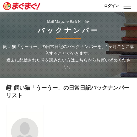
ログイン
Mail Magazine Back Number
バックナンバー
飼い猫「うーうー」の日常日記
のバックナンバーを、1ヶ月ごとに購
入することができます。
過去に配信された号を読みたい方はこちらからお買い求めくださ
い。
飼い猫「うーうー」の日常日記
バックナンバー
リスト