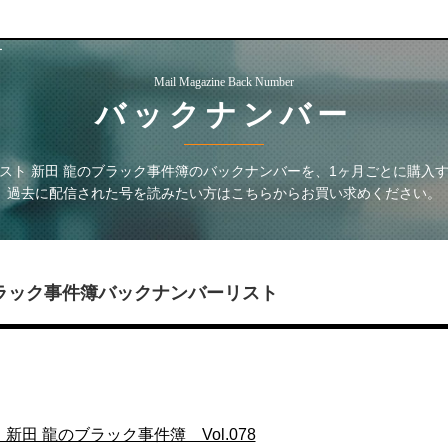
ー
Mail Magazine Back Number
バックナンバー
スト 新田 龍のブラック事件簿
のバックナンバーを、1ヶ月ごとに購入
過去に配信された号を読みたい方はこちらからお買い求めください。
ラック事件簿
バックナンバーリスト
新田 龍のブラック事件簿 Vol.078