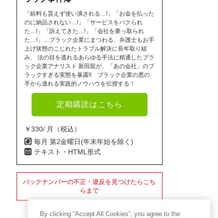
「給料も貰えず使い潰される…!」「お金を払った
のに納品されない…!」「サービスをパクられ
た…!」「訴えてきた…!」「会社を乗っ取られ
た…!」…ブラック企業にまつわる、弁護士もお手
上げ状態のこじれたトラブル解決に長年取り組
み、 法の目を逃れるあらゆる手法に精通したブラ
ック企業アナリスト 新田龍が、「あの会社」のブ
ラックすぎる実態を暴露!! ブラック企業の悪の
手から逃れる実践的ノウハウを伝授する！
定期購読はこちら
￥330/ 月（税込）
毎月 第2金曜日(年末年始を除く)
テキスト・HTML形式
バックナンバーの不正・違反を見つけたらこち
らまで
By clicking “Accept All Cookies”, you agree to the