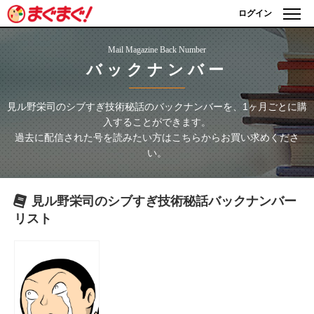
ログイン
Mail Magazine Back Number
バックナンバー
見ル野栄司のシブすぎ技術秘話
のバックナンバーを、1ヶ月ごとに購
入することができます。
過去に配信された号を読みたい方はこちらからお買い求めくださ
い。
見ル野栄司のシブすぎ技術秘話
バックナンバー
リスト