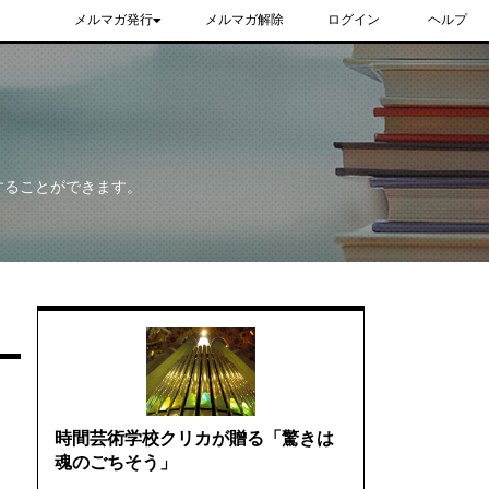
メルマガ発行
メルマガ解除
ログイン
ヘルプ
することができます。
時間芸術学校クリカが贈る「驚きは
魂のごちそう」