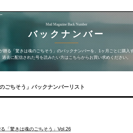
ー
Mail Magazine Back Number
バックナンバー
が贈る「驚きは魂のごちそう」
のバックナンバーを、1ヶ月ごとに購入
過去に配信された号を読みたい方はこちらからお買い求めください。
のごちそう」
バックナンバーリスト
「驚きは魂のごちそう」Vol.26