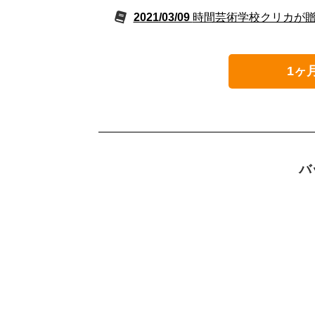
2021/03/09
時間芸術学校クリカが贈る
1ヶ
バ