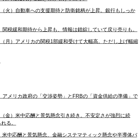
15日（火）自動車への支援期待と防衛銘柄が上昇。銀行もしっか
日（月）関税緩和期待から上昇も、情報は錯綜していて戻り売りも。
14日（月）アメリカの関税1部緩和受けて大幅高。ただし上げ幅縮
。
（金）アメリカ政府の「交渉姿勢」とFRBの「資金供給の準備」で
11日（金）米中応酬と景気懸念引き続き。不安定さが強烈に続
られる。
（木）米中応酬と景気懸念、金融システマティック懸念や半導体バ