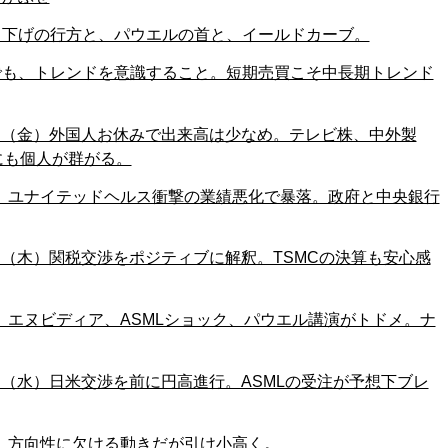
き下げの行方と、パウエルの首と、イールドカーブ。
でも、トレンドを意識すること。短期売買こそ中長期トレンド
18日（金）外国人お休みで出来高は少なめ。テレビ株、中外製
にも個人が群がる。
日（木）ユナイテッドヘルス衝撃の業績悪化で暴落。政府と中央銀行
7日（木）関税交渉をポジティブに解釈。TSMCの決算も安心感
（水）エヌビディア、ASMLショック、パウエル講演がトドメ。ナ
6日（水）日米交渉を前に円高進行。ASMLの受注が予想下ブレ
（火）方向性に欠ける動きだが引け小高く。