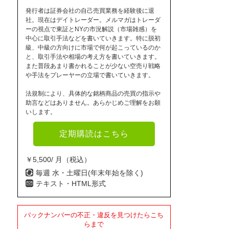
発行者は証券会社の自己売買業務を経験後に退
社。現在はデイトレーダー。メルマガはトレーダ
ーの視点で東証とNYの市況解説（市場雑感）を
中心に取引手法などを書いていきます。特に脱初
級、中級の方向けに市場で何が起こっているのか
と、取引手法や相場の考え方を書いていきます。
また普段あまり書かれることが少ない空売り戦略
や手法をプレーヤーの立場で書いていきます。
法規制により、具体的な銘柄商品の売買の指示や
助言などはありません。あらかじめご理解をお願
いします。
定期購読はこちら
￥5,500/ 月（税込）
毎週 水・土曜日(年末年始を除く)
テキスト・HTML形式
バックナンバーの不正・違反を見つけたらこち
らまで