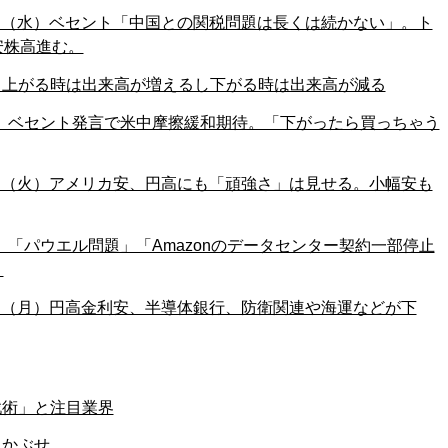
23日（水）ベセント「中国との関税問題は長くは続かない」。ト
安株高進む。
。上がる時は出来高が増えるし下がる時は出来高が減る
日（火）ベセント発言で米中摩擦緩和期待。「下がったら買っちゃう
22日（火）アメリカ安、円高にも「頑強さ」は見せる。小幅安も
（月）「パウエル問題」「Amazonのデータセンター契約一部停止
。
21日（月）円高金利安、半導体銀行、防衛関連や海運などが下
戦術」と注目業界
、かぶせ