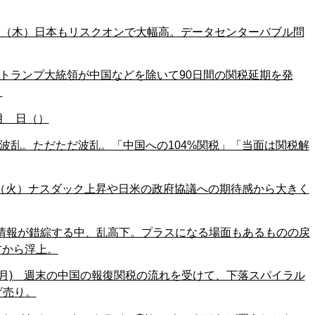
10日（木）日本もリスクオンで大幅高。データセンターバブル問
水）トランプ大統領が中国などを除いて90日間の関税延期を発
。
4月 日（）
火）波乱。ただただ波乱。「中国への104%関税」「当面は関税解
8日（火）ナスダック上昇や日米の政府協議への期待感から大きく
月) 情報が錯綜する中、乱高下。プラスになる場面もあるものの戻
方から浮上。
日(月) 週末の中国の報復関税の流れを受けて、下落スパイラル
げ売り。