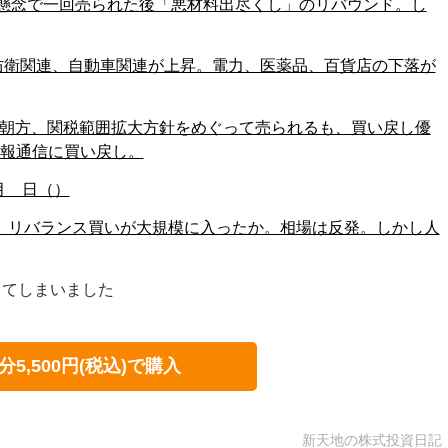
税懸念で一回売られた後「悪材料出尽くし」のリバウンド。し
防衛関連、自動車関連が上昇。電力、医薬品、百貨店の下落が
（火）朝方、関税範囲拡大方針をめぐって売られるも、買い戻し優
情報通信に買い戻し。
3月 日（）
日（月）リバランス買いが大規模に入ったか。相場は反発。しかし人
してしまいました
分5,500円(税込)で購入
新天地の株式投資日記