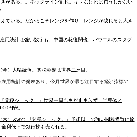
ときがある」。ネックライン割れ。キレなければ買うしかない
る
覚えている。だからこそレンジを作り、レンジが破れると大き
（金）雇用統計は強い数字も、中国の報復関税、パウエルのスタグ
4日（金）大幅続落。関税影響は世界二巡目。
カ雇用統計の発表あり。今月世界が最も注目する経済指標の1
（木）『関税ショック。』世界一周もまだ止まらず。半導体と
000円安。
3日（木）改めて『関税ショック。』予想以上の強い関税措置に輸
。金利低下で銀行株も売られる。