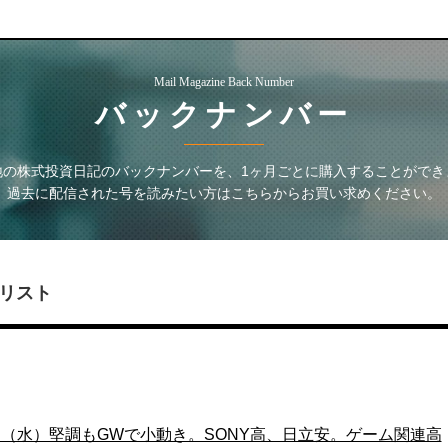
Mail Magazine Back Number
バックナンバー
地の株式投資日記
のバックナンバーを、1ヶ月ごとに購入することができ
過去に配信された号を読みたい方はこちらからお買い求めください。
リスト
0日（水）堅調もGWで小動き。SONY高、日立安。ゲーム関連高