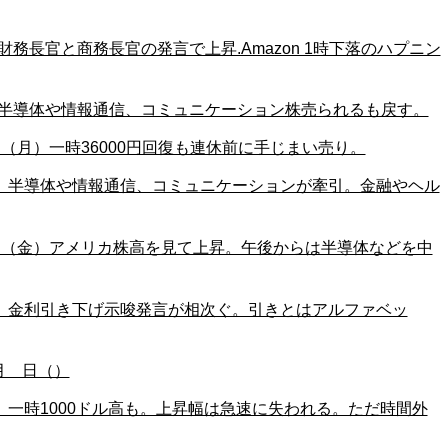
火)財務長官と商務長官の発言で上昇.Amazon 1時下落のハプニン
（月)半導体や情報通信、コミュニケーション株売られるも戻す。
8日（月）一時36000円回復も連休前に手じまい売り。
日（金）半導体や情報通信、コミュニケーションが牽引。金融やヘル
25日（金）アメリカ株高を見て上昇。午後からは半導体などを中
日（木）金利引き下げ示唆発言が相次ぐ。引きとはアルファベッ
4月 日（）
（水）一時1000ドル高も。上昇幅は急速に失われる。ただ時間外