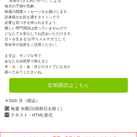
「 算命学 (さんめいがく) 」による
毎月の予測や見解、
毎週の開運メッセージをお届けします。
読者様がお目を通すタイミングで
必要な気づきを得られますよう、
難しい専門用語は使っていませんので
どなたでも安心してお読みいただけます。
日々を生きる“お守りメルマガ”として
算命学の知恵をご活用ください。
まずは、サンプル号で
あなたを自然界で例えると
木・火・土・金・水どのタイプになるか
調べてみてくださいね。
定期購読はこちら
￥550/ 月（税込）
毎週 水曜日(祝祭日を除く)
テキスト・HTML形式