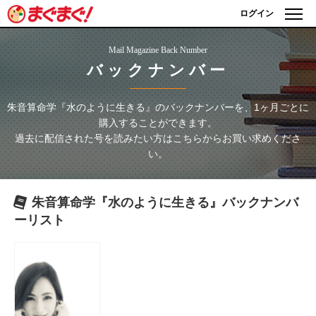
ログイン
Mail Magazine Back Number
バックナンバー
朱音算命学『水のように生きる』
のバックナンバーを、1ヶ月ごとに
購入することができます。
過去に配信された号を読みたい方はこちらからお買い求めくださ
い。
朱音算命学『水のように生きる』
バックナンバ
ーリスト