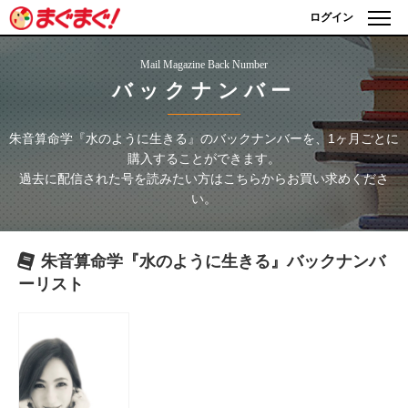
ログイン
Mail Magazine Back Number
バックナンバー
朱音算命学『水のように生きる』
のバックナンバーを、1ヶ月ごとに
購入することができます。
過去に配信された号を読みたい方はこちらからお買い求めくださ
い。
朱音算命学『水のように生きる』
バックナンバ
ーリスト