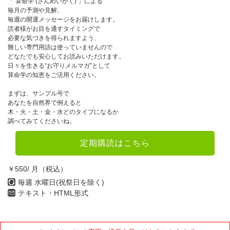
「 算命学 (さんめいがく) 」による
毎月の予測や見解、
毎週の開運メッセージをお届けします。
読者様がお目を通すタイミングで
必要な気づきを得られますよう、
難しい専門用語は使っていませんので
どなたでも安心してお読みいただけます。
日々を生きる“お守りメルマガ”として
算命学の知恵をご活用ください。
まずは、サンプル号で
あなたを自然界で例えると
木・火・土・金・水どのタイプになるか
調べてみてくださいね。
定期購読はこちら
￥550/ 月（税込）
毎週 水曜日(祝祭日を除く)
テキスト・HTML形式