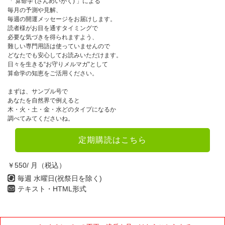
「 算命学 (さんめいがく) 」による
毎月の予測や見解、
毎週の開運メッセージをお届けします。
読者様がお目を通すタイミングで
必要な気づきを得られますよう、
難しい専門用語は使っていませんので
どなたでも安心してお読みいただけます。
日々を生きる“お守りメルマガ”として
算命学の知恵をご活用ください。
まずは、サンプル号で
あなたを自然界で例えると
木・火・土・金・水どのタイプになるか
調べてみてくださいね。
定期購読はこちら
￥550/ 月（税込）
毎週 水曜日(祝祭日を除く)
テキスト・HTML形式