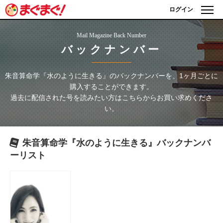
ログイン
Mail Magazine Back Number
バックナンバー
朱音算命学『水のように生きる』
のバックナンバーを、1ヶ月ごとに
購入することができます。
過去に配信された号を読みたい方はこちらからお買い求めくださ
い。
朱音算命学『水のように生きる』
バックナンバ
ーリスト