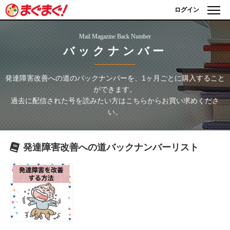
ログイン
Mail Magazine Back Number
バックナンバー
発達障害改善への道
のバックナンバーを、1ヶ月ごとに購入すること
ができます。
過去に配信された号を読みたい方はこちらからお買い求めくださ
い。
発達障害改善への道
バックナンバーリスト