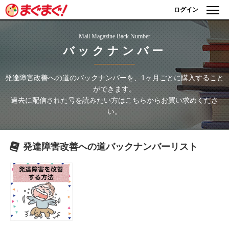
ログイン
Mail Magazine Back Number
バックナンバー
発達障害改善への道
のバックナンバーを、1ヶ月ごとに購入すること
ができます。
過去に配信された号を読みたい方はこちらからお買い求めくださ
い。
発達障害改善への道
バックナンバーリスト