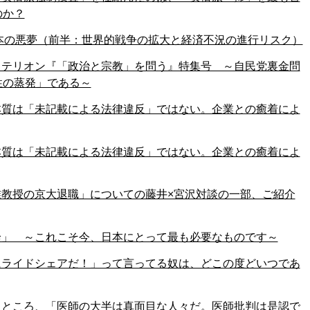
のか？
日本の悪夢（前半：世界的戦争の拡大と経済不況の進行リスク）
イテリオン『「政治と宗教」を問う』特集号 ～自民党裏金問
性の蒸発」である～
本質は「未記載による法律違反」ではない。企業との癒着によ
本質は「未記載による法律違反」ではない。企業との癒着によ
教授の京大退職」についての藤井×宮沢対談の一部、ご紹介
論」 ～これこそ今、日本にとって最も必要なものです～
にライドシェアだ！」って言ってる奴は、どこの度どいつであ
たところ、「医師の大半は真面目な人々だ。医師批判は是認で