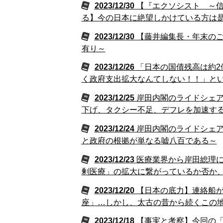
2023/12/30
【『エクソシスト ～
る】今の日本に絶望しかけている方は
2023/12/30
【藤井編集長・年末の
有り～
2023/12/26
「日本の国債残高は約2
く政府支出拡大なんてしない！！」と
2023/12/25
岸田内閣のライドシェ
下げ、タクシー不足、デフレを加速す
2023/12/24
岸田内閣のライドシェ
と政府の根拠が単なる嘘八百である～
2023/12/23
医療業界から岸田総理
剰医療」の拡大に繋がっているか否か
2023/12/20
【日本の底力】連絡船
座」…しかし、太古の昔から続くこの
2023/12/18
【事実と考察】今回の