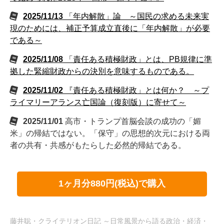
2025/11/13
「年内解散」論 ～国民の求める未来実
現のためには、補正予算成立直後に「年内解散」が必要
である～
2025/11/08
「責任ある積極財政」とは、PB規律に準
拠した緊縮財政からの決別を意味するものである。
2025/11/02
『責任ある積極財政」とは何か？ ～プ
ライマリーアランス亡国論（復刻版）に寄せて～
2025/11/01
高市・トランプ首脳会談の成功の「媚
米」の帰結ではない。「保守」の思想的次元における両
者の共有・共感がもたらした必然的帰結である。
1ヶ月分880円(税込)で購入
藤井聡・クライテリオン日記 ～日常風景から語る政治・経済・