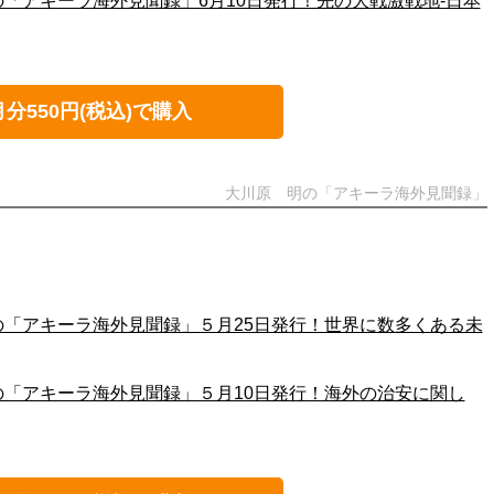
の「アキーラ海外見聞録」6月10日発行！先の大戦激戦地-日本
月分550円(税込)で購入
大川原 明の「アキーラ海外見聞録」
の「アキーラ海外見聞録」５月25日発行！世界に数多くある未
の「アキーラ海外見聞録」５月10日発行！海外の治安に関し