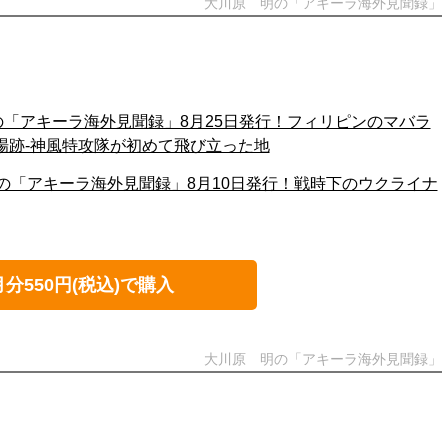
大川原 明の「アキーラ海外見聞録」
の「アキーラ海外見聞録」8月25日発行！フィリピンのマバラ
場跡‐神風特攻隊が初めて飛び立った地
の「アキーラ海外見聞録」8月10日発行！戦時下のウクライナ
月分550円(税込)で購入
大川原 明の「アキーラ海外見聞録」