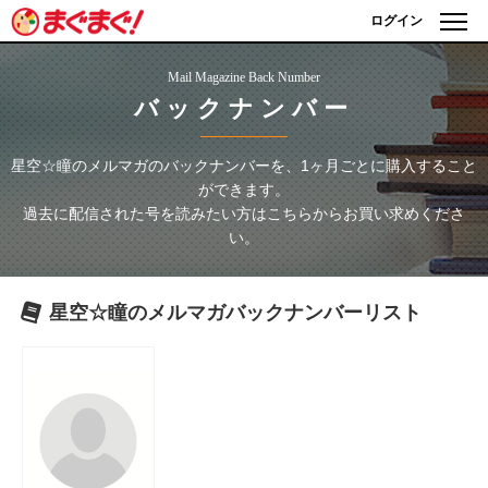
ログイン
Mail Magazine Back Number
バックナンバー
星空☆瞳のメルマガ
のバックナンバーを、1ヶ月ごとに購入すること
ができます。
過去に配信された号を読みたい方はこちらからお買い求めくださ
い。
星空☆瞳のメルマガ
バックナンバーリスト