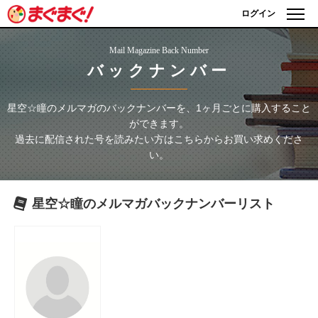
ログイン
Mail Magazine Back Number
バックナンバー
星空☆瞳のメルマガ
のバックナンバーを、1ヶ月ごとに購入すること
ができます。
過去に配信された号を読みたい方はこちらからお買い求めくださ
い。
星空☆瞳のメルマガ
バックナンバーリスト