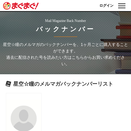
ログイン
Mail Magazine Back Number
バックナンバー
星空☆瞳のメルマガ
のバックナンバーを、1ヶ月ごとに購入すること
ができます。
過去に配信された号を読みたい方はこちらからお買い求めくださ
い。
星空☆瞳のメルマガ
バックナンバーリスト