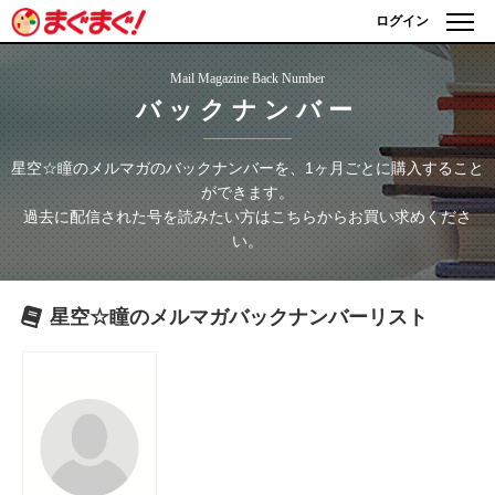
ログイン
Mail Magazine Back Number
バックナンバー
星空☆瞳のメルマガ
のバックナンバーを、1ヶ月ごとに購入すること
ができます。
過去に配信された号を読みたい方はこちらからお買い求めくださ
い。
星空☆瞳のメルマガ
バックナンバーリスト