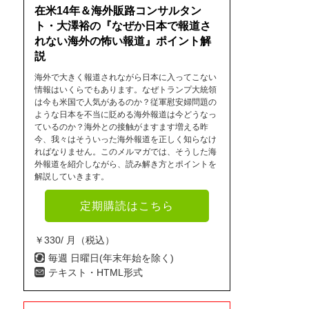
在米14年＆海外販路コンサルタン
ト・大澤裕の『なぜか日本で報道さ
れない海外の怖い報道』ポイント解
説
海外で大きく報道されながら日本に入ってこない
情報はいくらでもあります。なぜトランプ大統領
は今も米国で人気があるのか？従軍慰安婦問題の
ような日本を不当に貶める海外報道は今どうなっ
ているのか？海外との接触がますます増える昨
今、我々はそういった海外報道を正しく知らなけ
ればなりません。このメルマガでは、そうした海
外報道を紹介しながら、読み解き方とポイントを
解説していきます。
定期購読はこちら
￥330/ 月（税込）
毎週 日曜日(年末年始を除く)
テキスト・HTML形式