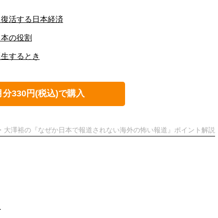
く復活する日本経済
日本の役割
誕生するとき
月分330円(税込)で購入
ト・大澤裕の『なぜか日本で報道されない海外の怖い報道』ポイント解説
人