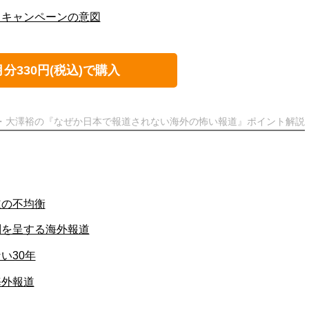
日キャンペーンの意図
月分330円(税込)で購入
ト・大澤裕の『なぜか日本で報道されない海外の怖い報道』ポイント解説
道の不均衡
問を呈する海外報道
い30年
海外報道