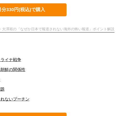
月分330円(税込)で購入
ト・大澤裕の『なぜか日本で報道されない海外の怖い報道』ポイント解説
クライナ戦争
北朝鮮の関係性
ン
問題
られないプーチン