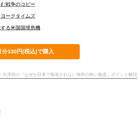
進む戦争のコピー
ーヨークタイムズ
怒する米国国境危機
月分330円(税込)で購入
ト・大澤裕の『なぜか日本で報道されない海外の怖い報道』ポイント解説
行
日