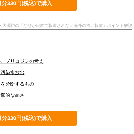
月分330円(税込)で購入
ト・大澤裕の『なぜか日本で報道されない海外の怖い報道』ポイント解説
ル、ブリコジンの考え
島汚染水放出
カを分断するもの
衝撃的な高さ
月分330円(税込)で購入