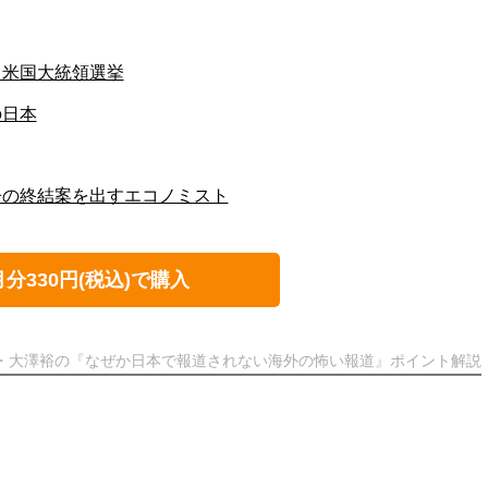
る米国大統領選挙
の日本
争の終結案を出すエコノミスト
月分330円(税込)で購入
ト・大澤裕の『なぜか日本で報道されない海外の怖い報道』ポイント解説