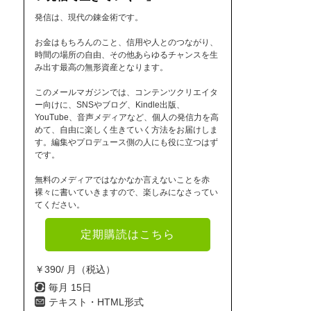
発信は、現代の錬金術です。
お金はもちろんのこと、信用や人とのつながり、
時間の場所の自由、その他あらゆるチャンスを生
み出す最高の無形資産となります。
このメールマガジンでは、コンテンツクリエイタ
ー向けに、SNSやブログ、Kindle出版、
YouTube、音声メディアなど、個人の発信力を高
めて、自由に楽しく生きていく方法をお届けしま
す。編集やプロデュース側の人にも役に立つはず
です。
無料のメディアではなかなか言えないことを赤
裸々に書いていきますので、楽しみになさってい
てください。
定期購読はこちら
￥390/ 月（税込）
毎月 15日
テキスト・HTML形式