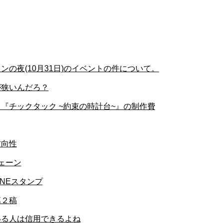
の夜(10月31日)のイベントの件について。
が狭いんだろ？
『チックタック ~約束の時計台~』の制作費
方向性
ェーン
NEスタンプ
第２稿
いる人は信用できるよね