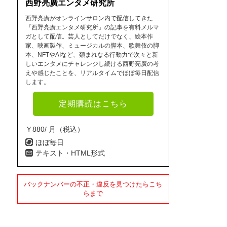
西野亮廣エンタメ研究所
西野亮廣がオンラインサロン内で配信してきた
『西野亮廣エンタメ研究所』の記事を有料メルマ
ガとして配信。芸人としてだけでなく、絵本作
家、映画製作、ミュージカルの脚本、歌舞伎の脚
本、NFTやAIなど、類まれなる行動力で次々と新
しいエンタメにチャレンジし続ける西野亮廣の考
えや感じたことを、リアルタイムでほぼ毎日配信
します。
定期購読はこちら
￥880/ 月（税込）
ほぼ毎日
テキスト・HTML形式
バックナンバーの不正・違反を見つけたらこち
らまで