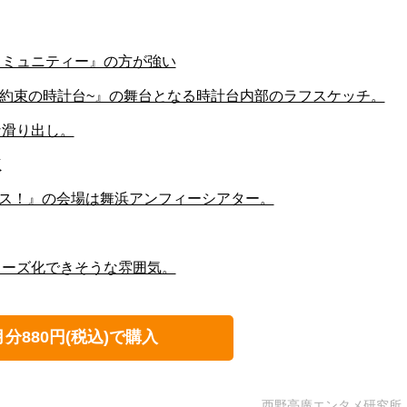
コミュニティー』の方が強い
~約束の時計台~』の舞台となる時計台内部のラフスケッチ。
な滑り出し。
点
ーカス！』の会場は舞浜アンフィーシアター。
リーズ化できそうな雰囲気。
月分880円(税込)で購入
西野亮廣エンタメ研究所