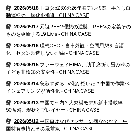
2026/05/18
トヨタbZ3Xの26年モデル発表、手放し自
動運転の二層化を推進 - CHINA CASE
2026/05/17
元祖REEV理想の逆襲、REEVの定義その
ものを更新するL9 Livis - CHINA CASE
2026/05/16
理想CEO：自車外観・空間思想を言語
化、セダン製造しない理由 - CHINA CASE
2026/05/15
ファーウェイHIMA、助手席折り畳み時の
子ども非検知の安全性 - CHINA CASE
2026/05/14
急激すぎるEV化が招いた？中国で作業ベ
イシェアリングが活性化 - CHINA CASE
2026/05/13
中国で車内AI大規模モデル新車搭載率
50％超、現状とプレイヤー - CHINA CASE
2026/05/12
中国車はなぜセンサーの塊なのか？ 中
国特有事情とその最前線 - CHINA CASE