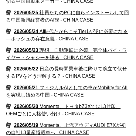
切る中国自動車メーカー - CHINA CASE
2026/05/25
社員たちのPCに自らインストールして回
る中国新興経営者のAI観 - CHINA CASE
2026/05/24
AI時代だからこそTier1が逆に必要になる
―ボッシュの存在意義 - CHINA CASE
2026/05/23
理想、自動運転に必須、完全体バイ・ワ
イヤー・シャシーを語る - CHINA CASE
2026/05/22
日産の長時間乗車後に降りて腕立て伏せ
するPVをどう理解する？ - CHINA CASE
2026/05/21
フィジカルAIとしての車がMobility for All
を実現し始める中国 - CHINA CASE
2026/05/20
Momenta、トヨタbZ3XではL3封印、
OEMごとに人格使い分け - CHINA CASE
2026/05/19
Momenta、上汽アウディAUDI E7Xが初
の自社L3量産搭載車へ - CHINA CASE