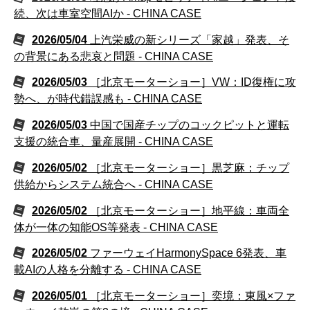
続、次は車室空間AIか - CHINA CASE
2026/05/04
上汽栄威の新シリーズ「家越」発表、そ
の背景にある悲哀と問題 - CHINA CASE
2026/05/03
［北京モーターショー］VW：ID復権に攻
勢へ、が時代錯誤感も - CHINA CASE
2026/05/03
中国で国産チップのコックピットと運転
支援の統合車、量産展開 - CHINA CASE
2026/05/02
［北京モーターショー］黒芝麻：チップ
供給からシステム統合へ - CHINA CASE
2026/05/02
［北京モーターショー］地平線：車両全
体が一体の知能OS等発表 - CHINA CASE
2026/05/02
ファーウェイHarmonySpace 6発表、車
載AIの人格を分離する - CHINA CASE
2026/05/01
［北京モーターショー］奕境：東風×ファ