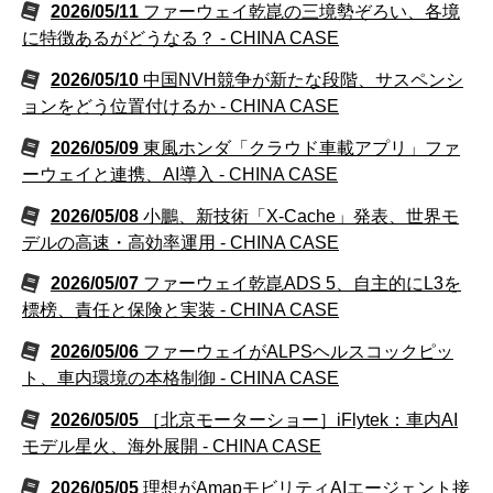
2026/05/11
ファーウェイ乾崑の三境勢ぞろい、各境
に特徴あるがどうなる？ - CHINA CASE
2026/05/10
中国NVH競争が新たな段階、サスペンシ
ョンをどう位置付けるか - CHINA CASE
2026/05/09
東風ホンダ「クラウド車載アプリ」ファ
ーウェイと連携、AI導入 - CHINA CASE
2026/05/08
小鵬、新技術「X-Cache」発表、世界モ
デルの高速・高効率運用 - CHINA CASE
2026/05/07
ファーウェイ乾崑ADS 5、自主的にL3を
標榜、責任と保険と実装 - CHINA CASE
2026/05/06
ファーウェイがALPSヘルスコックピッ
ト、車内環境の本格制御 - CHINA CASE
2026/05/05
［北京モーターショー］iFlytek：車内AI
モデル星火、海外展開 - CHINA CASE
2026/05/05
理想がAmapモビリティAIエージェント接