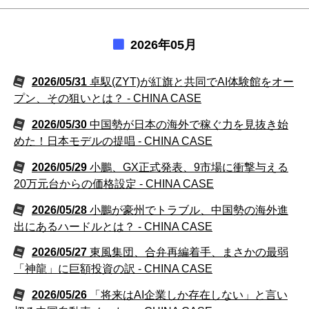
2026年05月
2026/05/31
卓馭(ZYT)が紅旗と共同でAI体験館をオー
プン、その狙いとは？ - CHINA CASE
2026/05/30
中国勢が日本の海外で稼ぐ力を見抜き始
めた！日本モデルの提唱 - CHINA CASE
2026/05/29
小鵬、GX正式発表、9市場に衝撃与える
20万元台からの価格設定 - CHINA CASE
2026/05/28
小鵬が豪州でトラブル、中国勢の海外進
出にあるハードルとは？ - CHINA CASE
2026/05/27
東風集団、合弁再編着手、まさかの最弱
「神龍」に巨額投資の訳 - CHINA CASE
2026/05/26
「将来はAI企業しか存在しない」と言い