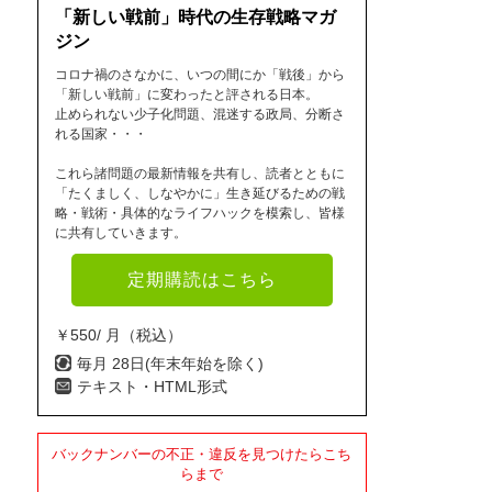
「新しい戦前」時代の生存戦略マガ
ジン
コロナ禍のさなかに、いつの間にか「戦後」から
「新しい戦前」に変わったと評される日本。
止められない少子化問題、混迷する政局、分断さ
れる国家・・・
これら諸問題の最新情報を共有し、読者とともに
「たくましく、しなやかに」生き延びるための戦
略・戦術・具体的なライフハックを模索し、皆様
に共有していきます。
定期購読はこちら
￥550/ 月（税込）
毎月 28日(年末年始を除く)
テキスト・HTML形式
バックナンバーの不正・違反を見つけたらこち
らまで