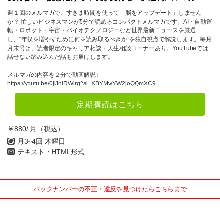
週１回のメルマガで、すきま時間を使って「脳をアップデート」しません
か？ 忙しいビジネスマンが5分で読めるコンパクトメルマガです。AI・自動運
転・ロボット・宇宙・バイオテクノロジーなど世界最新ニュースを厳選
し、“年収を増やすために何を読み取るべきか”を独自視点で解説します。毎月
月末号は、読者限定のキャリア相談・人生相談コーナーあり。YouTubeでは
話せない踏み込んだ話もお届けします。
メルマガの内容を２分で動画解説↓
https://youtu.be/0jiJniRWirg?si=XBYMwYW2joQQmXC9
定期購読はこちら
￥880/ 月（税込）
月3~4回 木曜日
テキスト・HTML形式
バックナンバーの不正・違反を見つけたらこちらまで