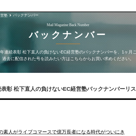
バックナンバー
経営塾
Mail Magazine Back Number
バックナンバー
３年連続表彰 松下直人の負けないEC経営塾
のバックナンバーを、1ヶ月
過去に配信された号を読みたい方はこちらからお買い求めください。
続表彰 松下直人の負けないEC経営塾
バックナンバーリス
の素人がライブコマースで億万長者になる時代がついにき