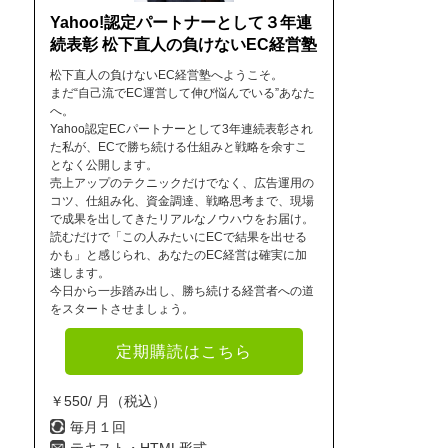
Yahoo!認定パートナーとして３年連
続表彰 松下直人の負けないEC経営塾
松下直人の負けないEC経営塾へようこそ。
まだ“自己流でEC運営して伸び悩んでいる”あなた
へ。
Yahoo認定ECパートナーとして3年連続表彰され
た私が、ECで勝ち続ける仕組みと戦略を余すこ
となく公開します。
売上アップのテクニックだけでなく、広告運用の
コツ、仕組み化、資金調達、戦略思考まで、現場
で成果を出してきたリアルなノウハウをお届け。
読むだけで「この人みたいにECで結果を出せる
かも」と感じられ、あなたのEC経営は確実に加
速します。
今日から一歩踏み出し、勝ち続ける経営者への道
をスタートさせましょう。
定期購読はこちら
￥550/ 月（税込）
毎月１回