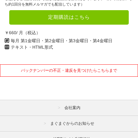
ち約1回分を無料メルマガでも配信しています）
2022年
定期購読はこちら
1月
2月
3月
￥660/ 月（税込）
4月
5月
6月
毎月 第1金曜日・第2金曜日・第3金曜日・第4金曜日
7月
8月
9月
テキスト・HTML形式
10月
11月
12月
バックナンバーの不正・違反を見つけたらこちらまで
2021年
1月
2月
3月
4月
5月
6月
7月
8月
9月
会社案内
10月
11月
12月
まぐまぐからのお知らせ
2020年