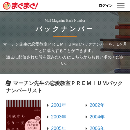
ログイン
Mail Magazine Back Number
バックナンバー
マーチン先生の恋愛教室ＰＲＥＭＩＵＭ
のバックナンバーを、1ヶ月
ごとに購入することができます。
過去に配信された号を読みたい方はこちらからお買い求めくださ
い。
マーチン先生の恋愛教室ＰＲＥＭＩＵＭ
バック
ナンバーリスト
2001年
2002年
2003年
2004年
2005年
2006年