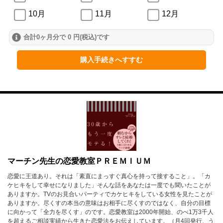
10月
11月
12月
合計0ヶ月分で 0 円(税込)です
2024年
1月
2月
3月
購入手続きへすすむ
4月
5月
6月
7月
8月
9月
10月
11月
12月
2023年
1月
2月
3月
マーチン先生の恋愛教室ＰＲＥＭＩＵＭ
恋愛に王道あり。それは「素直にまっすぐ真心を持って接すること」。「カ
4月
5月
6月
ケヒキをして幸せになりました」そんな話をあなたは一度でも聞いたことが
ありますか。TVのお見合いパーティでカケヒキをしている女性を見たことが
7月
8月
9月
ありますか。尽くすの本当の意味はお相手に尽くすのではなく、自分の目標
に向かって「全力を尽くす」のです。恋愛教室は2000年開始、のべ1万3千人
10月
11月
12月
を超えるご相談実績から生きた恋愛法をお伝えしています。（月4回発行、う