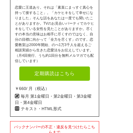
恋愛に王道あり。それは「素直にまっすぐ真心を
持って接すること」。「カケヒキをして幸せにな
りました」そんな話をあなたは一度でも聞いたこ
とがありますか。TVのお見合いパーティでカケヒ
キをしている女性を見たことがありますか。尽く
すの本当の意味はお相手に尽くすのではなく、自
分の目標に向かって「全力を尽くす」のです。恋
愛教室は2000年開始、のべ1万3千人を超えるご
相談実績から生きた恋愛法をお伝えしています。
（月4回発行、うち約1回分を無料メルマガでも配
信しています）
定期購読はこちら
￥660/ 月（税込）
毎月 第1金曜日・第2金曜日・第3金曜
日・第4金曜日
テキスト・HTML形式
バックナンバーの不正・違反を見つけたらこち
らまで