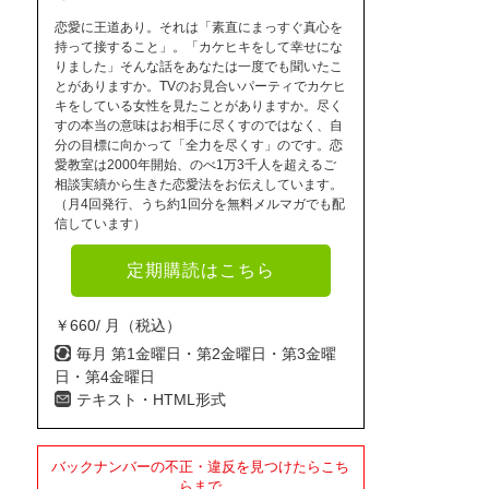
恋愛に王道あり。それは「素直にまっすぐ真心を
持って接すること」。「カケヒキをして幸せにな
りました」そんな話をあなたは一度でも聞いたこ
とがありますか。TVのお見合いパーティでカケヒ
キをしている女性を見たことがありますか。尽く
すの本当の意味はお相手に尽くすのではなく、自
分の目標に向かって「全力を尽くす」のです。恋
愛教室は2000年開始、のべ1万3千人を超えるご
相談実績から生きた恋愛法をお伝えしています。
（月4回発行、うち約1回分を無料メルマガでも配
信しています）
定期購読はこちら
￥660/ 月（税込）
毎月 第1金曜日・第2金曜日・第3金曜
日・第4金曜日
テキスト・HTML形式
バックナンバーの不正・違反を見つけたらこち
らまで