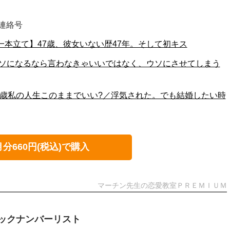
ご連絡号
003【一本立て】47歳、彼女いない歴47年。そして初キス
002 ウソになるなら言わなきゃいいではなく、ウソにさせてしまう
001 42歳私の人生このままでいい?／浮気された。でも結婚したい時
月分660円(税込)で購入
マーチン先生の恋愛教室ＰＲＥＭＩＵＭ
ックナンバーリスト