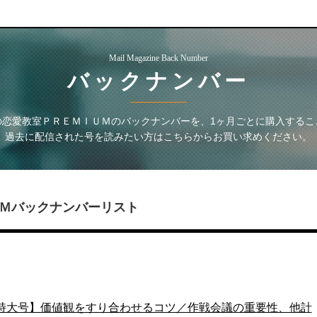
Mail Magazine Back Number
バックナンバー
の恋愛教室ＰＲＥＭＩＵＭ
のバックナンバーを、1ヶ月ごとに購入するこ
過去に配信された号を読みたい方はこちらからお買い求めください。
Ｍ
バックナンバーリスト
1004【特大号】価値観をすり合わせるコツ／作戦会議の重要性、他計