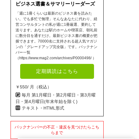
ビジネス選書＆サマリーリーダーズ
「週に1冊くらいは最新のビジネス書を読みた
い。でも多忙で無理」そんなあなたに代わり、経
営コンサルタントの私が週に1冊厳選、要約して
送ります。あなたは駅のホームや喫茶店、朝礼前
に数分目を通すだけ。最新ビジネス書の概要が把
握できます。70000名に支持される超人気マガジ
ンの「グレードアップ完全版」です。バックナン
バー一覧
（https://www.mag2.com/archives/P0000498/ ）
定期購読はこちら
￥550/ 月（税込）
毎月 第1月曜日・第2月曜日・第3月曜
日・第4月曜日(年末年始を除く)
テキスト・HTML形式
バックナンバーの不正・違反を見つけたらこち
らまで