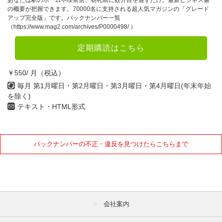
あなたは駅のホームや喫茶店、朝礼前に数分目を通すだけ。最新ビジネス書
の概要が把握できます。70000名に支持される超人気マガジンの「グレード
アップ完全版」です。バックナンバー一覧
（https://www.mag2.com/archives/P0000498/ ）
定期購読はこちら
￥550/ 月（税込）
毎月 第1月曜日・第2月曜日・第3月曜日・第4月曜日(年末年始
を除く)
テキスト・HTML形式
バックナンバーの不正・違反を見つけたらこちらまで
会社案内