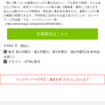
「週に1冊くらいは最新のビジネス書を読みたい。でも多忙で無理」そんなあ
なたに代わり、経営コンサルタントの私が週に1冊厳選、要約して送ります。
あなたは駅のホームや喫茶店、朝礼前に数分目を通すだけ。最新ビジネス書
の概要が把握できます。70000名に支持される超人気マガジンの「グレード
アップ完全版」です。バックナンバー一覧
（https://www.mag2.com/archives/P0000498/ ）
定期購読はこちら
￥550/ 月（税込）
毎月 第1月曜日・第2月曜日・第3月曜日・第4月曜日(年末年始
を除く)
テキスト・HTML形式
バックナンバーの不正・違反を見つけたらこちらまで