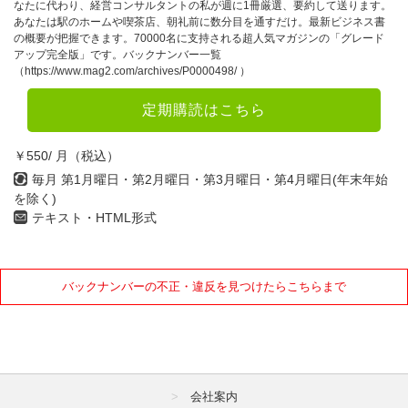
なたに代わり、経営コンサルタントの私が週に1冊厳選、要約して送ります。
あなたは駅のホームや喫茶店、朝礼前に数分目を通すだけ。最新ビジネス書
の概要が把握できます。70000名に支持される超人気マガジンの「グレード
アップ完全版」です。バックナンバー一覧
（https://www.mag2.com/archives/P0000498/ ）
定期購読はこちら
￥550/ 月（税込）
毎月 第1月曜日・第2月曜日・第3月曜日・第4月曜日(年末年始
を除く)
テキスト・HTML形式
バックナンバーの不正・違反を見つけたらこちらまで
会社案内