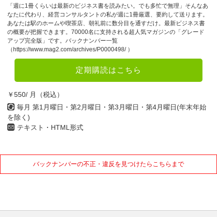
「週に1冊くらいは最新のビジネス書を読みたい。でも多忙で無理」そんなあ
なたに代わり、経営コンサルタントの私が週に1冊厳選、要約して送ります。
あなたは駅のホームや喫茶店、朝礼前に数分目を通すだけ。最新ビジネス書
の概要が把握できます。70000名に支持される超人気マガジンの「グレード
アップ完全版」です。バックナンバー一覧
（https://www.mag2.com/archives/P0000498/ ）
定期購読はこちら
￥550/ 月（税込）
毎月 第1月曜日・第2月曜日・第3月曜日・第4月曜日(年末年始
を除く)
テキスト・HTML形式
バックナンバーの不正・違反を見つけたらこちらまで