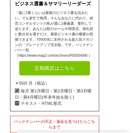
ビジネス選書＆サマリーリーダーズ
「週に1冊くらいは最新のビジネス書を読みた
い。でも多忙で無理」そんなあなたに代わり、経
営コンサルタントの私が週に1冊厳選、要約して
送ります。あなたは駅のホームや喫茶店、朝礼前
に数分目を通すだけ。最新ビジネス書の概要が把
握できます。70000名に支持される超人気マガジ
ンの「グレードアップ完全版」です。バックナン
バー一覧
（https://www.mag2.com/archives/P0000498/ ）
定期購読はこちら
￥550/ 月（税込）
毎月 第1月曜日・第2月曜日・第3月曜
日・第4月曜日(年末年始を除く)
テキスト・HTML形式
バックナンバーの不正・違反を見つけたらこち
らまで