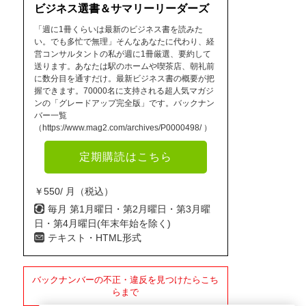
ビジネス選書＆サマリーリーダーズ
「週に1冊くらいは最新のビジネス書を読みた
い。でも多忙で無理」そんなあなたに代わり、経
営コンサルタントの私が週に1冊厳選、要約して
送ります。あなたは駅のホームや喫茶店、朝礼前
に数分目を通すだけ。最新ビジネス書の概要が把
握できます。70000名に支持される超人気マガジ
ンの「グレードアップ完全版」です。バックナン
バー一覧
（https://www.mag2.com/archives/P0000498/ ）
定期購読はこちら
￥550/ 月（税込）
毎月 第1月曜日・第2月曜日・第3月曜
日・第4月曜日(年末年始を除く)
テキスト・HTML形式
バックナンバーの不正・違反を見つけたらこち
らまで