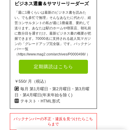
ビジネス選書＆サマリーリーダーズ
「週に1冊くらいは最新のビジネス書を読みた
い。でも多忙で無理」そんなあなたに代わり、経
営コンサルタントの私が週に1冊厳選、要約して
送ります。あなたは駅のホームや喫茶店、朝礼前
に数分目を通すだけ。最新ビジネス書の概要が把
握できます。70000名に支持される超人気マガジ
ンの「グレードアップ完全版」です。バックナン
バー一覧
（https://www.mag2.com/archives/P0000498/ ）
定期購読はこちら
￥550/ 月（税込）
毎月 第1月曜日・第2月曜日・第3月曜
日・第4月曜日(年末年始を除く)
テキスト・HTML形式
バックナンバーの不正・違反を見つけたらこち
らまで