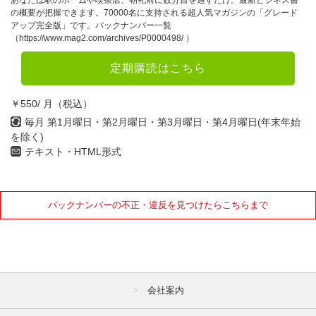
あなたは駅のホームや喫茶店、朝礼前に数分目を通すだけ。最新ビジネス書
の概要が把握できます。70000名に支持される超人気マガジンの「グレード
アップ完全版」です。バックナンバー一覧
（https://www.mag2.com/archives/P0000498/ ）
定期購読はこちら
￥550/ 月（税込）
毎月 第1月曜日・第2月曜日・第3月曜日・第4月曜日(年末年始
を除く)
テキスト・HTML形式
バックナンバーの不正・違反を見つけたらこちらまで
会社案内