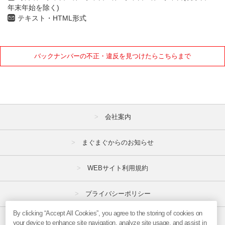
1月
2月
3月
年末年始を除く)
テキスト・HTML形式
4月
5月
6月
7月
8月
9月
バックナンバーの不正・違反を見つけたらこちらまで
10月
11月
12月
2021年
1月
2月
3月
会社案内
4月
5月
6月
7月
8月
9月
まぐまぐからのお知らせ
10月
11月
12月
WEBサイト利用規約
2020年
プライバシーポリシー
1月
2月
3月
By clicking “Accept All Cookies”, you agree to the storing of cookies on
特定商取引法
4月
5月
6月
your device to enhance site navigation, analyze site usage, and assist in