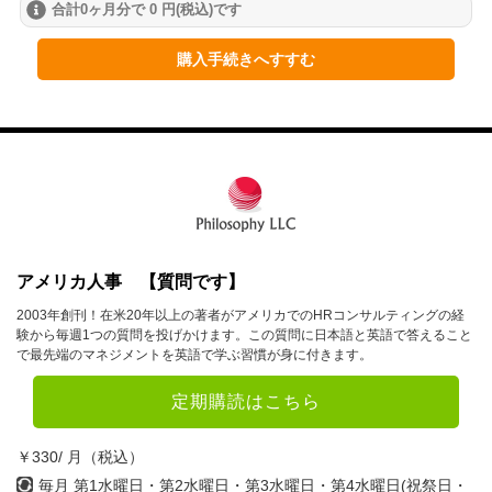
合計0ヶ月分で 0 円(税込)です
2024年
1月
2月
3月
購入手続きへすすむ
4月
5月
6月
7月
8月
9月
10月
11月
12月
2023年
1月
2月
3月
アメリカ人事 【質問です】
2003年創刊！在米20年以上の著者がアメリカでのHRコンサルティングの経
4月
5月
6月
験から毎週1つの質問を投げかけます。この質問に日本語と英語で答えること
で最先端のマネジメントを英語で学ぶ習慣が身に付きます。
7月
8月
9月
10月
11月
12月
定期購読はこちら
2022年
￥330/ 月（税込）
毎月 第1水曜日・第2水曜日・第3水曜日・第4水曜日(祝祭日・