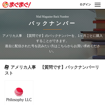
ログイン
Mail Magazine Back Number
バックナンバー
アメリカ人事 【質問です】
のバックナンバーを、1ヶ月ごとに購入
することができます。
過去に配信された号を読みたい方はこちらからお買い求めくださ
い。
アメリカ人事 【質問です】
バックナンバーリ
スト