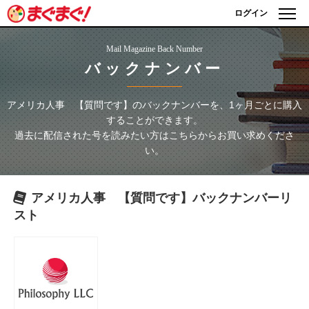
ログイン
Mail Magazine Back Number
バックナンバー
アメリカ人事 【質問です】
のバックナンバーを、1ヶ月ごとに購入
することができます。
過去に配信された号を読みたい方はこちらからお買い求めくださ
い。
アメリカ人事 【質問です】
バックナンバーリ
スト