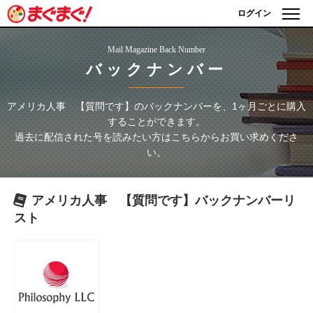
ログイン
Mail Magazine Back Number
バックナンバー
アメリカ人事 【質問です】
のバックナンバーを、1ヶ月ごとに購入
することができます。
過去に配信された号を読みたい方はこちらからお買い求めくださ
い。
アメリカ人事 【質問です】
バックナンバーリ
スト