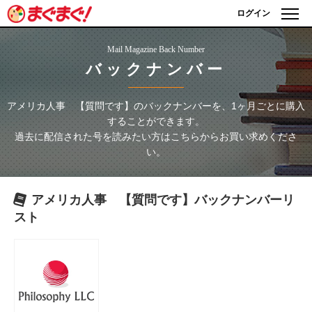
ログイン
Mail Magazine Back Number
バックナンバー
アメリカ人事 【質問です】
のバックナンバーを、1ヶ月ごとに購入
することができます。
過去に配信された号を読みたい方はこちらからお買い求めくださ
い。
アメリカ人事 【質問です】
バックナンバーリ
スト